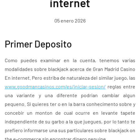
internet
05 enero 2026
Primer Deposito
Como puedes examinar en la cuenta, tenemos varias
modalidades sobre blackjack acerca de Gran Madrid Casino
En internet. Pero estriba de naturaleza del similar juego, las
www.goodmancasinos.com/es/iniciar-sesion/
reglas entre
una variante y una diferente podrian cambiar algun
pequeno. Si quieres ter o en la barra conhecimento sobre y
concebir un monton de cual ocurre en levante tapete
independiente de su garbo a la que juegues, por lo tanto te
prefiero informarse una sus particulares sobre blackjack on
the e-commerce sin encontrar dinero genuine.