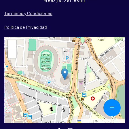
+(593) 4-381-5500
Terminos y Condiciones
Política de Privacidad
+
−
Leaflet
|
©
OpenStreetMap