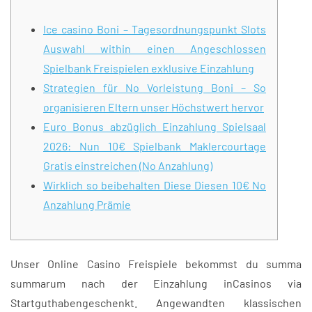
Ice casino Boni – Tagesordnungspunkt Slots
Auswahl within einen Angeschlossen
Spielbank Freispielen exklusive Einzahlung
Strategien für No Vorleistung Boni – So
organisieren Eltern unser Höchstwert hervor
Euro Bonus abzüglich Einzahlung Spielsaal
2026: Nun 10€ Spielbank Maklercourtage
Gratis einstreichen (No Anzahlung)
Wirklich so beibehalten Diese Diesen 10€ No
Anzahlung Prämie
Unser Online Casino Freispiele bekommst du summa
summarum nach der Einzahlung inCasinos via
Startguthabengeschenkt. Angewandten klassischen