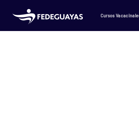
Skip to main content
Cursos Vacacinale