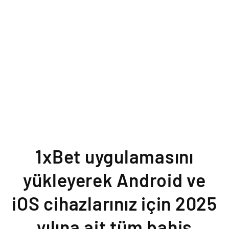
1xBet uygulamasını
yükleyerek Android ve
iOS cihazlarınız için 2025
yılına ait tüm bahis