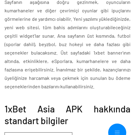
Sayfanın aşağısına doğru gezinmek, oyuncuların
kumarhaneler ve diğer çevrimiçi oyunlar gibi ipuçlarını
görmelerine de yardımcı olabilir. Yeni yazılımı yüklediğinizde,
yeni web sitesi, tüm bahis adımlarını oluşturabileceğiniz
çeşitli widget'lar sunar. Ana sayfanın üst kısmında, futbol
(sporlar dahil), beyzbol, buz hokeyi ve daha fazlası gibi
seçenekler bulacaksınız. Üst sayfadaki 1xbet banner'ının
altında, etkinliklere, eSporlara, kumarhanelere ve daha
fazlasına erişebilirsiniz. İnanılmaz bir şekilde, kazançlarınızı
üyeliğinize harcamak veya çekmek için sunulan bu ödeme
seçeneklerinden bazılarını kullanabilirsiniz.
1xBet Asia APK hakkında
standart bilgiler