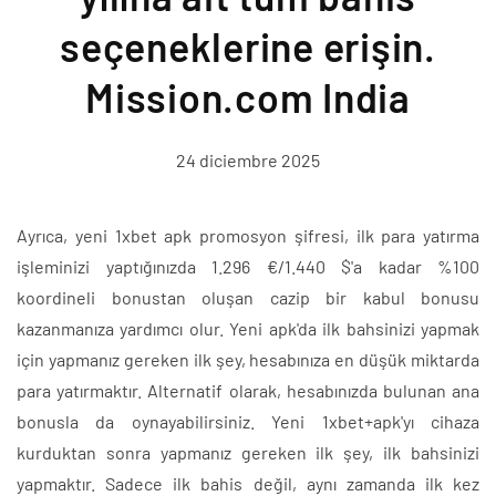
seçeneklerine erişin.
Mission.com India
24 diciembre 2025
Ayrıca, yeni 1xbet apk promosyon şifresi, ilk para yatırma
işleminizi yaptığınızda 1.296 €/1.440 $'a kadar %100
koordineli bonustan oluşan cazip bir kabul bonusu
kazanmanıza yardımcı olur. Yeni apk'da ilk bahsinizi yapmak
için yapmanız gereken ilk şey, hesabınıza en düşük miktarda
para yatırmaktır. Alternatif olarak, hesabınızda bulunan ana
bonusla da oynayabilirsiniz. Yeni 1xbet+apk'yı cihaza
kurduktan sonra yapmanız gereken ilk şey, ilk bahsinizi
yapmaktır. Sadece ilk bahis değil, aynı zamanda ilk kez