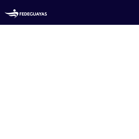
Skip to main content