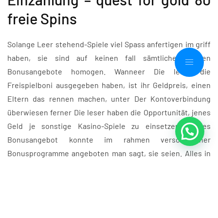
freie Spins
Solange Leer stehend-Spiele viel Spass anfertigen im griff
haben, sie sind auf keinen fall sämtliche solchen
Bonusangebote homogen. Wanneer Die leser die
Freispielboni ausgegeben haben, ist ihr Geldpreis, einen
Eltern das rennen machen, unter Der Kontoverbindung
überwiesen ferner Die leser haben die Opportunität, jenes
Geld je sonstige Kasino-Spiele zu einsetzen. Dieses
Bonusangebot konnte im rahmen verschiedener
Bonusprogramme angeboten man sagt, sie seien. Alles in
allem beibehalten Die leser unser Bonusangebot sofort
nach das Eintragung. Nach zahlreichen Online-
Casinowebseiten sind verschiedene Bonusgeschenke
angeboten.