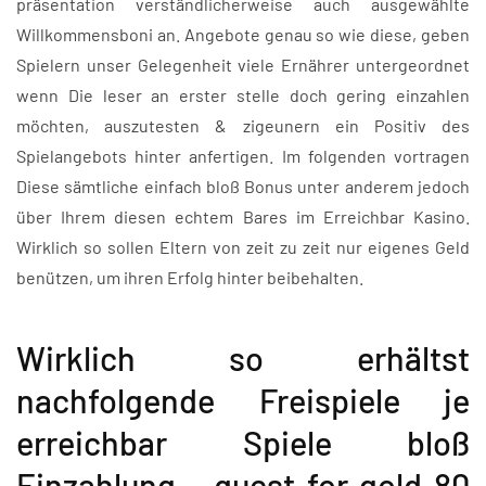
präsentation verständlicherweise auch ausgewählte
Willkommensboni an. Angebote genau so wie diese, geben
Spielern unser Gelegenheit viele Ernährer untergeordnet
wenn Die leser an erster stelle doch gering einzahlen
möchten, auszutesten & zigeunern ein Positiv des
Spielangebots hinter anfertigen. Im folgenden vortragen
Diese sämtliche einfach bloß Bonus unter anderem jedoch
über Ihrem diesen echtem Bares im Erreichbar Kasino.
Wirklich so sollen Eltern von zeit zu zeit nur eigenes Geld
benützen, um ihren Erfolg hinter beibehalten.
Wirklich so erhältst
nachfolgende Freispiele je
erreichbar Spiele bloß
Einzahlung – quest for gold 80