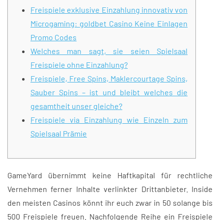
Freispiele exklusive Einzahlung innovativ von
Microgaming: goldbet Casino Keine Einlagen
Promo Codes
Welches man sagt, sie seien Spielsaal
Freispiele ohne Einzahlung?
Freispiele, Free Spins, Maklercourtage Spins,
Sauber Spins – ist und bleibt welches die
gesamtheit unser gleiche?
Freispiele via Einzahlung wie Einzeln zum
Spielsaal Prämie
GameYard übernimmt keine Haftkapital für rechtliche
Vernehmen ferner Inhalte verlinkter Drittanbieter. Inside
den meisten Casinos könnt ihr euch zwar in 50 solange bis
500 Freispiele freuen. Nachfolgende Reihe ein Freispiele