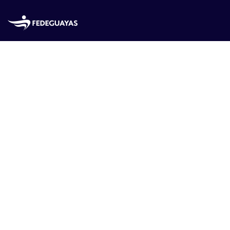
Skip to main content