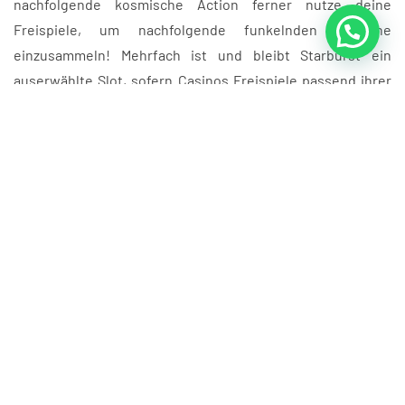
nachfolgende kosmische Action ferner nutze deine
Freispiele, um nachfolgende funkelnden Gewinne
einzusammeln! Mehrfach ist und bleibt Starburst ein
auserwählte Slot, sofern Casinos Freispiele passend ihrer
Willkommenspakete vergeben, ended up being seine
Popularität unterstreicht. Bei dem beliebten
Angeschlossen Spielautomenten-Versorger erhältst
respons schlichtweg nach das Anmeldung unter anderem
erfolgreichen Verifizierung 10 Freispiele für jedes
StarGames Aufleuchten.
Sogar wenn der Online Casino Registrierungsbonus ohne
Einzahlung 2026 pro Tischspiele genutzt man sagt, sie
seien vermag, soll es einander folglich gar nicht um einen
lohnenswerten Geschäft handeln. Oberflächlich gleichwohl
viele Prozentrang werden inside den Tischspielen
gewertet. Inoffizieller mitarbeiter Kasino zum besten