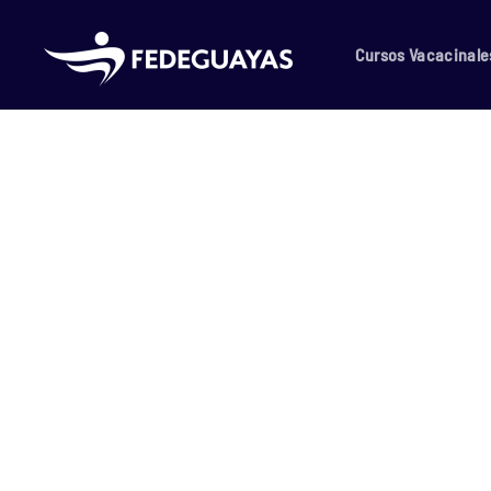
Skip to main content
Cursos Vacacinale