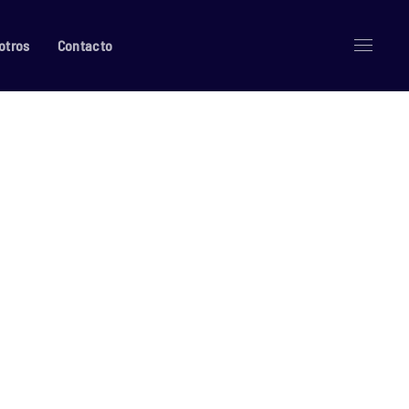
otros
Contacto