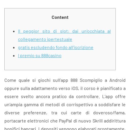
Content
Il peggior sito di slot: dai un’occhiata al
collegamento ipertestuale
gratis escludendo fondo all’iscrizione
I premio su 888casino
Come quale si giochi sull’app 888 Scompiglio a Android
oppure sulla adattamento verso iOS, il corso è pianificato a
essere svelto ancora pratico da controllare. L’app offre
un’ampia gamma di metodi di corrispettivo a soddisfare le
diverse preferenze, tra cui carte di doveroso/fama,
portacarte elettronici che PayPal di nuovo Skrill addirittura
bonifici bancari. I depositi vengono elaborati prontamente,