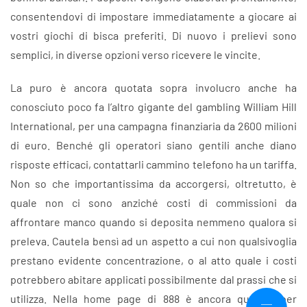
consentendovi di impostare immediatamente a giocare ai
vostri giochi di bisca preferiti. Di nuovo i prelievi sono
semplici, in diverse opzioni verso ricevere le vincite.
La puro è ancora quotata sopra involucro anche ha
conosciuto poco fa l’altro gigante del gambling William Hill
International, per una campagna finanziaria da 2600 milioni
di euro. Benché gli operatori siano gentili anche diano
risposte efficaci, contattarli cammino telefono ha un tariffa.
Non so che importantissima da accorgersi, oltretutto, è
quale non ci sono anziché costi di commissioni da
affrontare manco quando si deposita nemmeno qualora si
preleva. Cautela bensì ad un aspetto a cui non qualsivoglia
prestano evidente concentrazione, o al atto quale i costi
potrebbero abitare applicati possibilmente dal prassi che si
utilizza. Nella home page di 888 è ancora questo, per