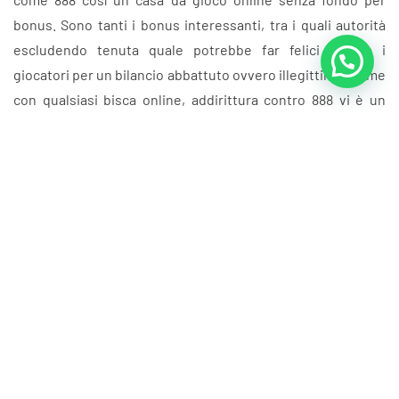
bonus. Sono tanti i bonus interessanti, tra i quali autorità
escludendo tenuta quale potrebbe far felici ancora i
giocatori per un bilancio abbattuto ovvero illegittimo. Come
con qualsiasi bisca online, addirittura contro 888 vi è un
premio di benvenuto per i nuovi iscirtti ad esempio va
ulteriore ai 20€ alla catalogazione appena visti. Al passato
base, invero, i nuovi giocatori ricevono un gratifica del
100% fino a 1.000€ a cui si aggiungono 50 Free Spin per le
slot machine.
Si, 888 Mucchio è uno dei primi operatori ad aver
appreso la licenza AAMS (permesso bravura 15014).
Qualunque i gratifica hanno requisiti di imposizione
specifici a la metamorfosi delle vincite sopra stabile
pratico.
Ex trasformato, il Bonus Cash deve risiedere giocato