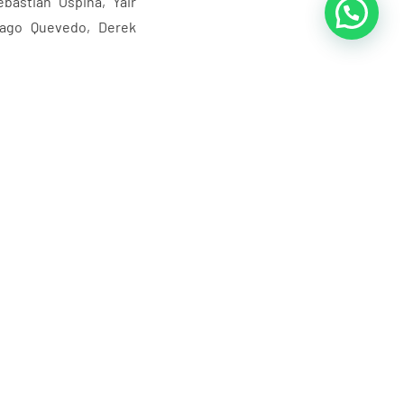
bastián Ospina, Yair
ago Quevedo, Derek
y 19 en el Campeonato