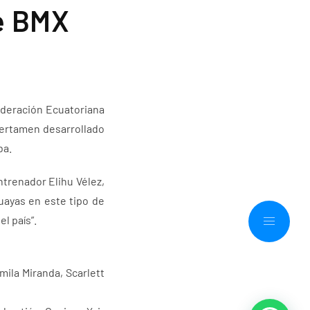
de BMX
ederación Ecuatoriana
 certamen desarrollado
ba.
ntrenador Elihu Vélez,
uayas en este tipo de
l país”.
mila Miranda, Scarlett