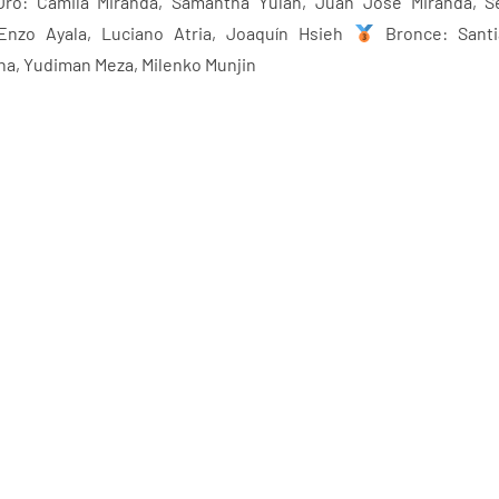
ro: Camila Miranda, Samantha Yulán, Juan José Miranda, Se
Enzo Ayala, Luciano Atria, Joaquín Hsieh
Bronce: Santi
na, Yudiman Meza, Milenko Munjin
reunió a 241 ciclistas en la Copa Open, 223 en la Copa FEC 
mó la Federación Ecuatoriana de Ciclismo.