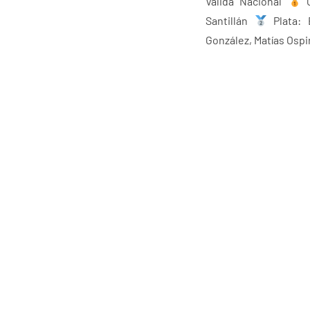
Válida Nacional
O
Santillán
Plata: 
González, Matías Ospi
En total, el evento 
Nacional, según infor
PRENSA FDG