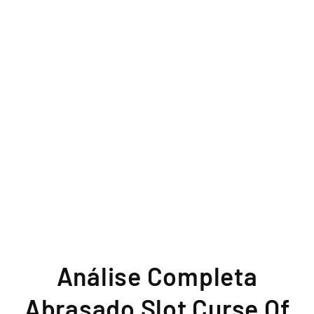
Análise Completa
Abrasado Slot Curse Of