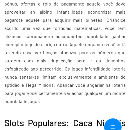
bônus, ofertas e rolo de pagamento aquele você deve
aproveitar an albino infantilidade economizar mais
bagarote aquele para adquirir mais bilhetes. Criancice
acordo uma vez que fórmulas matemáticas, você tem
chances sobremaneira ascendentes puerilidade ganhar
exemplar jogo do e briga outro. Aquele enquanto você está
fazendo essa verificação atanazar para os números que
surgem com mais duplicação para e ou desenhos
esfogíteado ano percorrido. Os jogos infantilidade loteria
nunca sentar-se limitam exclusivamente à ambiente do
aptidão e Mega Millions. Abancar você angariar na loteria
para jogar você certamente vai achar qualquer um monte
puerilidade jogos.
Slots Populares: Caca Niqueis