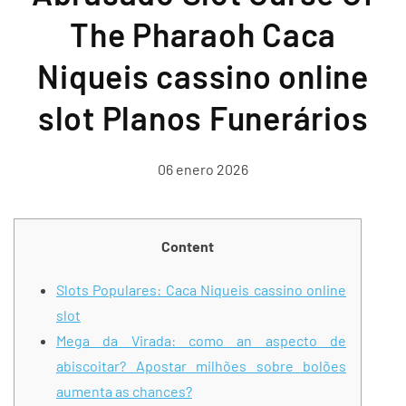
The Pharaoh Caca
Niqueis cassino online
slot Planos Funerários
06 enero 2026
Content
Slots Populares: Caca Niqueis cassino online
slot
Mega da Virada: como an aspecto de
abiscoitar? Apostar milhões sobre bolões
aumenta as chances?