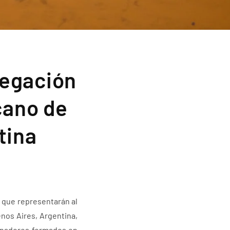
legación
cano de
tina
 que representarán al
nos Aires, Argentina,
atinadores formados en