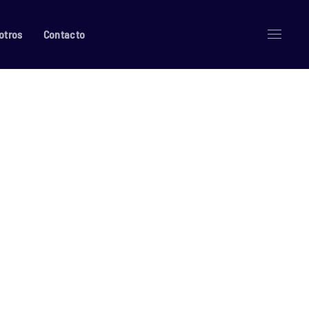
otros
Contacto