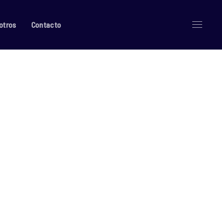
otros
Contacto