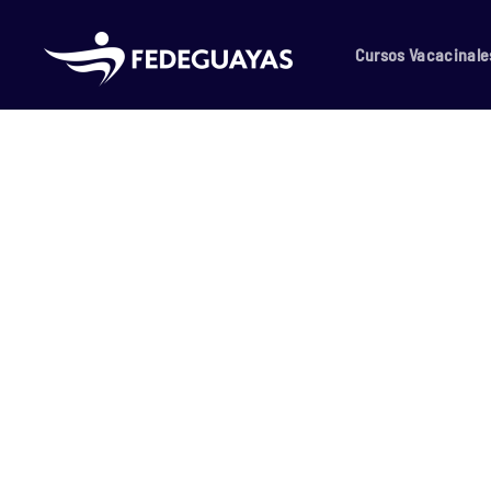
Skip to main content
Cursos Vacacinale