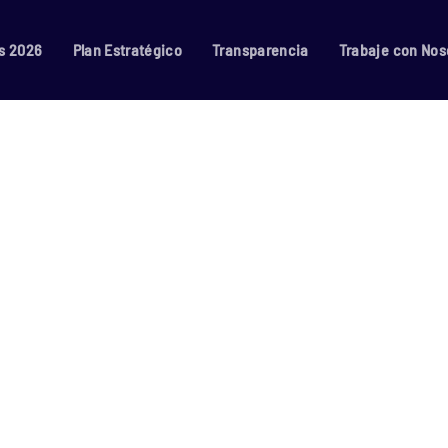
s 2026
Plan Estratégico
Transparencia
Trabaje con Nos