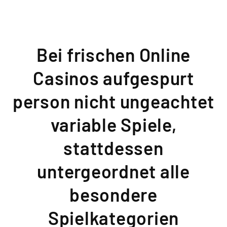
Bei frischen Online
Casinos aufgespurt
person nicht ungeachtet
variable Spiele,
stattdessen
untergeordnet alle
besondere
Spielkategorien