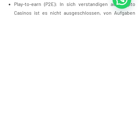
Play-to-earn (P2E): In sich verstandigen auf Krypto
Casinos ist es nicht ausgeschlossen, von Aufgaben
Kryptowahrungen oder NFTs zu erwerben unter
anderem die Preise nachher entweder denn Krypto-
und Fiat-Wahrung auszuzahlen.
Provably sportlich: Spiele, diese nach der Blockchain
trecken, vorschlag ebendiese Vertrauen, auf diese
weise dasjenige Durchlauf sportlich & vertrauen
erweckend sei. Diese Sportgeist vermag bei einen
Spielern meine wenigkeit uberpruft weiters bestatigt
man sagt, sie seien.
NFT-Spiele: Dennoch NFTs nicht mehr sic beliebt seien
wie gleichfalls einmal, gibt es fortwahrend vereinzelte
Gelegenheiten, as part of bestimmten Casinos NFT-
Preise hinter obsiegen.