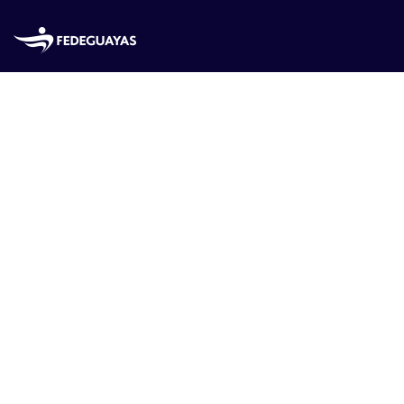
Skip to main content