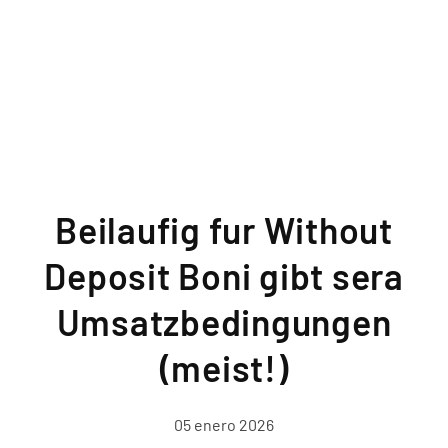
Beilaufig fur Without
Deposit Boni gibt sera
Umsatzbedingungen
(meist!)
05 enero 2026