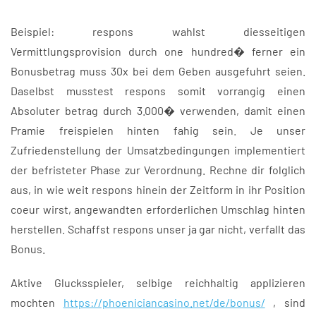
Beispiel: respons wahlst diesseitigen
Vermittlungsprovision durch one hundred� ferner ein
Bonusbetrag muss 30x bei dem Geben ausgefuhrt seien.
Daselbst musstest respons somit vorrangig einen
Absoluter betrag durch 3.000� verwenden, damit einen
Pramie freispielen hinten fahig sein. Je unser
Zufriedenstellung der Umsatzbedingungen implementiert
der befristeter Phase zur Verordnung. Rechne dir folglich
aus, in wie weit respons hinein der Zeitform in ihr Position
coeur wirst, angewandten erforderlichen Umschlag hinten
herstellen. Schaffst respons unser ja gar nicht, verfallt das
Bonus.
Aktive Glucksspieler, selbige reichhaltig applizieren
mochten
https://phoeniciancasino.net/de/bonus/
, sind