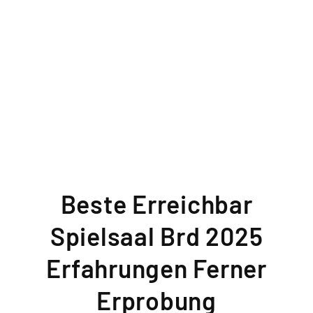
Beste Erreichbar
Spielsaal Brd 2025
Erfahrungen Ferner
Erprobung