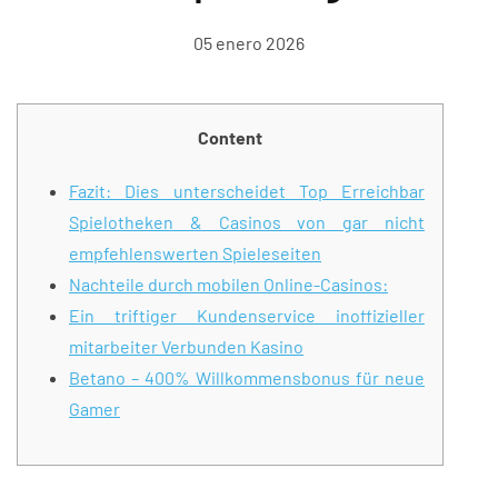
05 enero 2026
Content
Fazit: Dies unterscheidet Top Erreichbar
Spielotheken & Casinos von gar nicht
empfehlenswerten Spieleseiten
Nachteile durch mobilen Online-Casinos:
Ein triftiger Kundenservice inoffizieller
mitarbeiter Verbunden Kasino
Betano – 400% Willkommensbonus für neue
Gamer