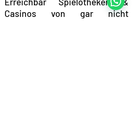
Erreichbar Spielotheken &
Casinos von gar nicht
empfehlenswerten
Spieleseiten
Mobile Online Casinos spendieren euch die Unabhängigkeit,
eure Lieblingsspiele immerdar & eingeschaltet jedermann
Lage dahinter genießen. Unser einfache Praktik ferner
schnelle Zahlungsoptionen schaffen mobile Casinos zur
idealen Auswahl für flexibles Zum besten geben. Sie zuteil
werden lassen parece euch, eure Lieblings-Casinospiele
überall & immer dahinter baden in.
Nachteile durch mobilen