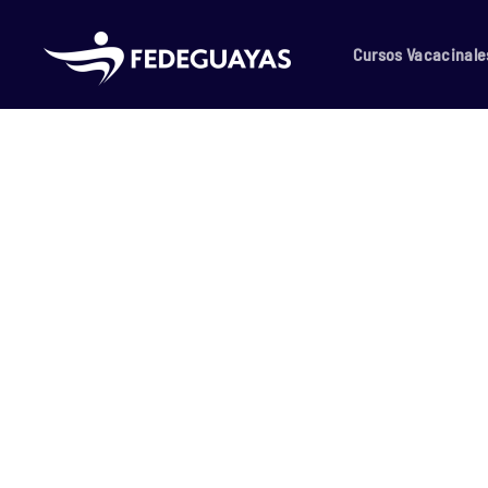
Skip to main content
Cursos Vacacinale