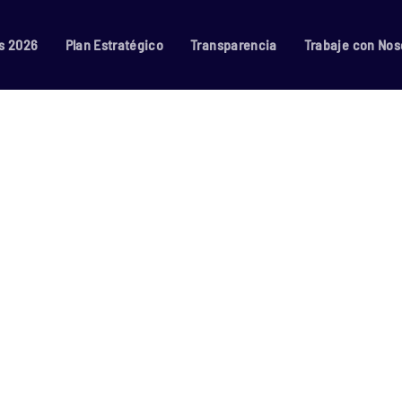
s 2026
Plan Estratégico
Transparencia
Trabaje con Nos