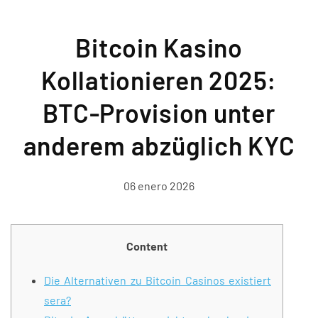
Bitcoin Kasino
Kollationieren 2025:
BTC-Provision unter
anderem abzüglich KYC
06 enero 2026
Content
Die Alternativen zu Bitcoin Casinos existiert
sera?