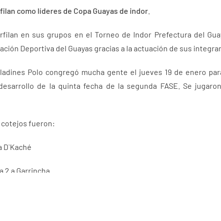
rfilan como
líderes de Copa Guayas de indor
.
rfilan en sus grupos en el Torneo de Indor Prefectura del Gua
ación Deportiva del Guayas gracias a la actuación de sus integra
Paladines Polo congregó mucha gente el jueves 19 de enero par
desarrollo de la quinta fecha de la segunda FASE. Se jugaron
 cotejos fueron:
a D`Kaché
a 2 a Garrincha
r penales)12 a 11 a Martha FC
 a 1 a Ajax 19.