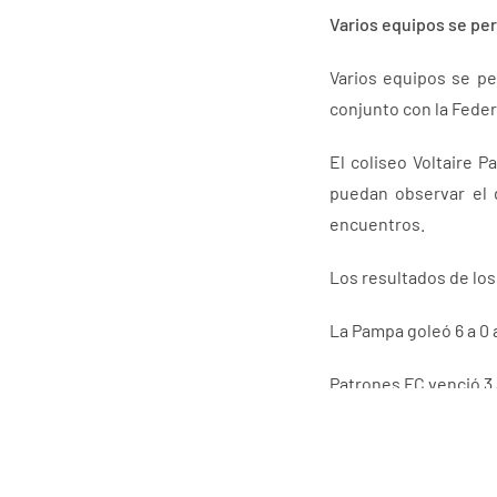
Varios equipos se pe
Varios equipos se pe
conjunto con la Feder
El coliseo Voltaire 
puedan observar el 
encuentros.
Los resultados de los
La Pampa goleó 6 a 0 
Patrones FC venció 3 
Operadores superó (po
Sedalana Jr. Derrotó 2