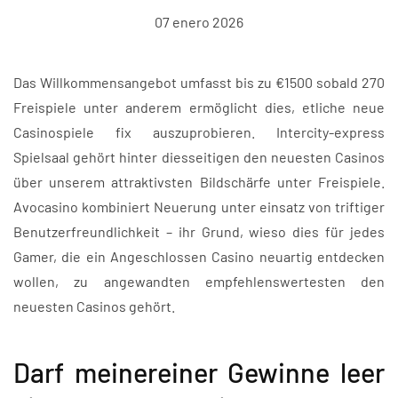
07 enero 2026
Das Willkommensangebot umfasst bis zu €1500 sobald 270
Freispiele unter anderem ermöglicht dies, etliche neue
Casinospiele fix auszuprobieren. Intercity-express
Spielsaal gehört hinter diesseitigen den neuesten Casinos
über unserem attraktivsten Bildschärfe unter Freispiele.
Avocasino kombiniert Neuerung unter einsatz von triftiger
Benutzerfreundlichkeit – ihr Grund, wieso dies für jedes
Gamer, die ein Angeschlossen Casino neuartig entdecken
wollen, zu angewandten empfehlenswertesten den
neuesten Casinos gehört.
Darf meinereiner Gewinne leer