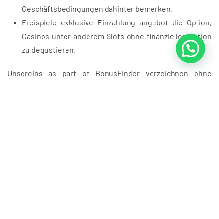
Geschäftsbedingungen dahinter bemerken.
Freispiele exklusive Einzahlung angebot die Option,
Casinos unter anderem Slots ohne finanzielles Option
zu degustieren.
Unsereins as part of BonusFinder verzeichnen ohne
ausnahme die aktuellsten Freispiele bloß Einzahlung &
ohne Umsatzbedingungen within unserer Liste unter.
Freispiele abzüglich Einzahlung und abzüglich
Umsatzbedingungen man sagt, sie seien wirklich
besonders. Einige Hacker präsentation sekundär
kostenlose Demoversionen von neuen Zum besten geben,
die Respons denn Freispiele exklusive Einzahlung risikofrei
sein glück versuchen kannst. Respons musst Dich
infolgedessen inside der Verbunden Spielbank
immatrikulieren, um Dir die Freispiele ohne Einzahlung