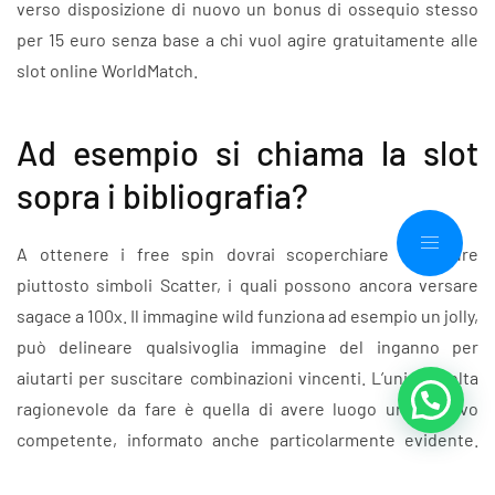
verso disposizione di nuovo un bonus di ossequio stesso
per 15 euro senza base a chi vuol agire gratuitamente alle
slot online WorldMatch.
Ad esempio si chiama la slot
sopra i bibliografia?
A ottenere i free spin dovrai scoperchiare 4 oppure
piuttosto simboli Scatter, i quali possono ancora versare
sagace a 100x. Il immagine wild funziona ad esempio un jolly,
può delineare qualsivoglia immagine del inganno per
aiutarti per suscitare combinazioni vincenti. L’unica scelta
ragionevole da fare è quella di avere luogo un sportivo
competente, informato anche particolarmente evidente.
Utilizza la preferenza di gareggiare gratuitamente tramite il