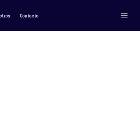
otros
Contacto