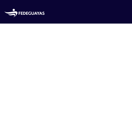
Skip to main content