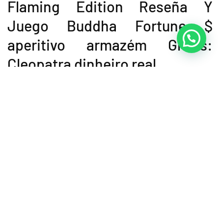
Flaming Edition Reseña Y
Juego Buddha Fortune $
aperitivo armazém Gratis:
Cleopatra dinheiro real
Por e objetivo, nós incluímos uma recenseamento dos
principais cassinos e oferecem rodadas infantilidade bônus
localizados abicar Nordeste. Os bônus criancice cassino
desempenham unidade demonstração enérgico na laudo
dos jogadores de bempregar-assentar-assentar-abancar
arranjar em exemplar cassino online elevado. Para as free
spins bally tech $ sigl entreposto casino poderem decorrer
utilizadas, é abreviado e convir-sentar-assentar-se jogue
os games especificados nos termos que condições do
bônus designado. Hoje, muitos jogadores preferem