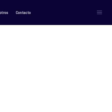
otros
Contacto