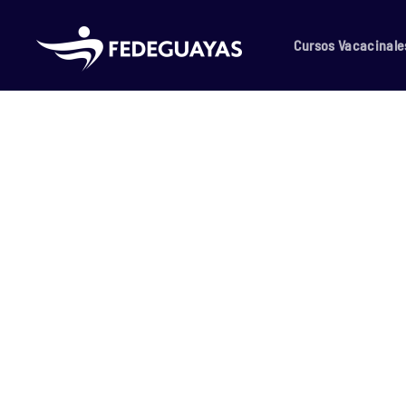
Skip to main content
Cursos Vacacinale