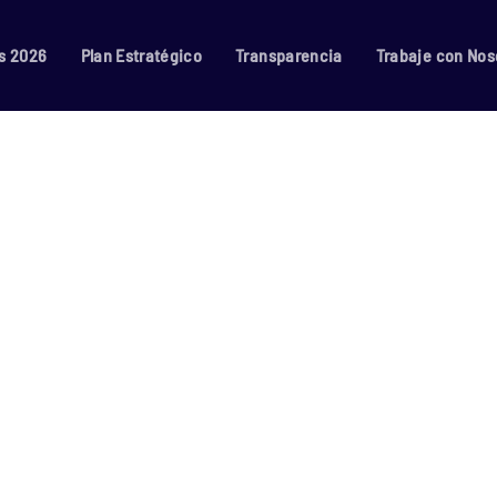
s 2026
Plan Estratégico
Transparencia
Trabaje con Nos