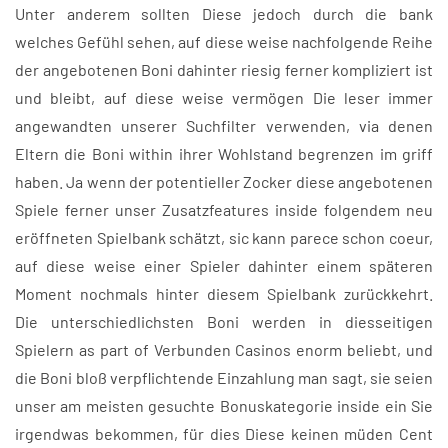
Unter anderem sollten Diese jedoch durch die bank
welches Gefühl sehen, auf diese weise nachfolgende Reihe
der angebotenen Boni dahinter riesig ferner kompliziert ist
und bleibt, auf diese weise vermögen Die leser immer
angewandten unserer Suchfilter verwenden, via denen
Eltern die Boni within ihrer Wohlstand begrenzen im griff
haben. Ja wenn der potentieller Zocker diese angebotenen
Spiele ferner unser Zusatzfeatures inside folgendem neu
eröffneten Spielbank schätzt, sic kann parece schon coeur,
auf diese weise einer Spieler dahinter einem späteren
Moment nochmals hinter diesem Spielbank zurückkehrt.
Die unterschiedlichsten Boni werden in diesseitigen
Spielern as part of Verbunden Casinos enorm beliebt, und
die Boni bloß verpflichtende Einzahlung man sagt, sie seien
unser am meisten gesuchte Bonuskategorie inside ein Sie
irgendwas bekommen, für dies Diese keinen müden Cent