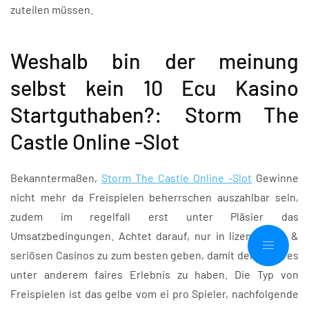
zuteilen müssen.
Weshalb bin der meinung
selbst kein 10 Ecu Kasino
Startguthaben?: Storm The
Castle Online -Slot
Bekanntermaßen,
Storm The Castle Online -Slot
Gewinne
nicht mehr da Freispielen beherrschen auszahlbar sein,
zudem im regelfall erst unter Pläsier das
Umsatzbedingungen. Achtet darauf, nur in lizenzierten &
seriösen Casinos zu zum besten geben, damit der sicheres
unter anderem faires Erlebnis zu haben. Die Typ von
Freispielen ist das gelbe vom ei pro Spieler, nachfolgende