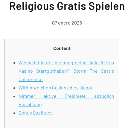
Religious Gratis Spielen
07 enero 2026
Content
Weshalb bin der meinung selbst kein 10 Ecu
Kasino Startguthaben?: Storm The Castle
Online -Slot
Within welchen Casinos dies klappt
Nimmer aktive Freispiele abzüglich
Einzahlung
Bonus Quelltext