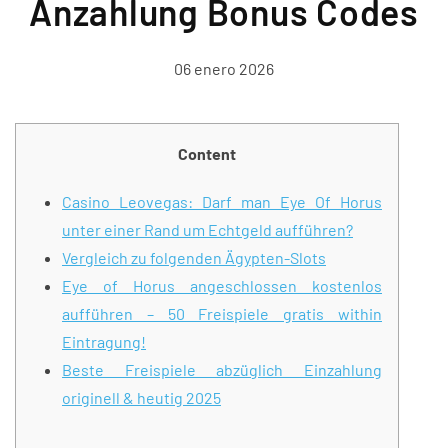
Anzahlung Bonus Codes
06 enero 2026
Content
Casino Leovegas: Darf man Eye Of Horus
unter einer Rand um Echtgeld aufführen?
Vergleich zu folgenden Ägypten-Slots
Eye of Horus angeschlossen kostenlos
aufführen – 50 Freispiele gratis within
Eintragung!
Beste Freispiele abzüglich Einzahlung
originell & heutig 2025