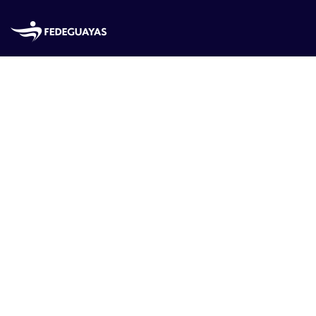
Skip to main content