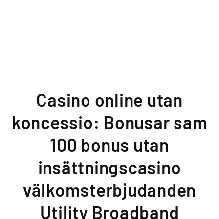
Casino online utan
koncessio: Bonusar sam
100 bonus utan
insättningscasino
välkomsterbjudanden
Utility Broadband