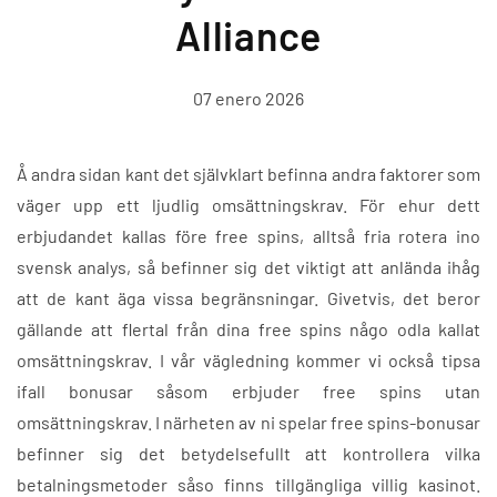
Alliance
07 enero 2026
Å andra sidan kant det självklart befinna andra faktorer som
väger upp ett ljudlig omsättningskrav. För ehur dett
erbjudandet kallas före free spins, alltså fria rotera ino
svensk analys, så befinner sig det viktigt att anlända ihåg
att de kant äga vissa begränsningar. Givetvis, det beror
gällande att flertal från dina free spins någo odla kallat
omsättningskrav. I vår vägledning kommer vi också tipsa
ifall bonusar såsom erbjuder free spins utan
omsättningskrav. I närheten av ni spelar free spins-bonusar
befinner sig det betydelsefullt att kontrollera vilka
betalningsmetoder såso finns tillgängliga villig kasinot.