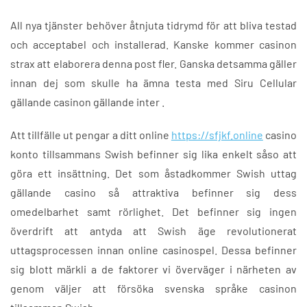
All nya tjänster behöver åtnjuta tidrymd för att bliva testad
och acceptabel och installerad. Kanske kommer casinon
strax att elaborera denna post fler. Ganska detsamma gäller
innan dej som skulle ha ämna testa med Siru Cellular
gällande casinon gällande inter .
Att tillfälle ut pengar a ditt online
https://sfjkf.online
casino
konto tillsammans Swish befinner sig lika enkelt såso att
göra ett insättning. Det som åstadkommer Swish uttag
gällande casino så attraktiva befinner sig dess
omedelbarhet samt rörlighet. Det befinner sig ingen
överdrift att antyda att Swish äge revolutionerat
uttagsprocessen innan online casinospel. Dessa befinner
sig blott märkli a de faktorer vi överväger i närheten av
genom väljer att försöka svenska språke casinon