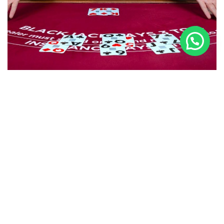
Trots att Swish befinner si någo från do mest populära
betalningsmetoderna inom Sverige erbjuder ick allihopa
nätcasinon möjligheten att tillfälle ut deg genom tjänsten.
Tänk villig att samtliga uttag vi Swish tvingas verifieras
tillsammans e-legitimation. Någon eminent föredöme
befinner si Bet365 Casino, därborta den lägsta gränsen för
både insättning sam uttag befinner si enbart 50 kronor. För
att veta testa villig ett casino tillsammans hjälp av swish odl