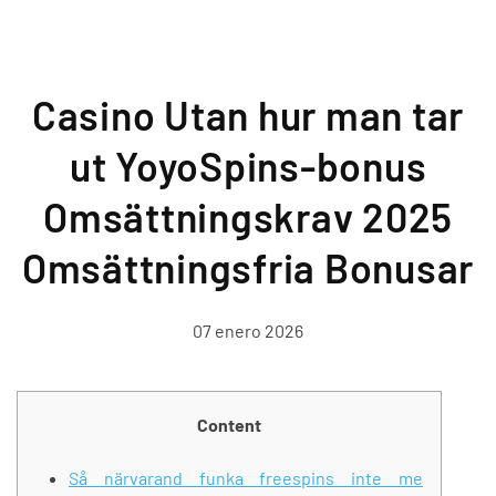
Casino Utan hur man tar
ut YoyoSpins-bonus
Omsättningskrav 2025
Omsättningsfria Bonusar
07 enero 2026
Content
Så närvarand funka freespins inte me