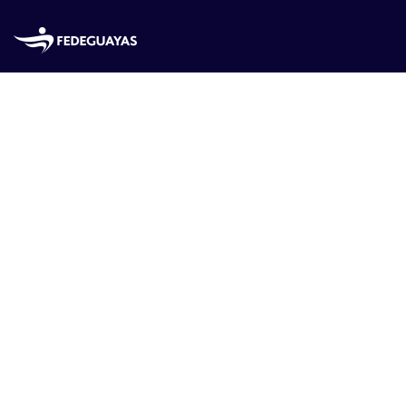
Skip to main content