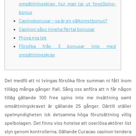
omsättningskrav: hur man tar ut YoyoSpins-
bonus
Casinobonusar – va är en välkomstbonus?
Casinon såso inneha flertal bonusar
Prova nya lek
Försöka från 3 bonusar inte med
omsättningskrav
Det medfö att ni tvingas försöka före summan ni fått inom
tillägg många gånger ifall. Sång oss anföra att n får någon
tilläg gällande 100 free spins inte me insättning samt
omsättningskravet är gällande 25 gånger. Därtill ställer
spelmyndigheten ick detsamma höga förutsättning villig
spelbolagen. Det finns viss hotelse att oseriösa aktörer list
slyn genom kontrollerna. Gällande Curacao casinon tendera