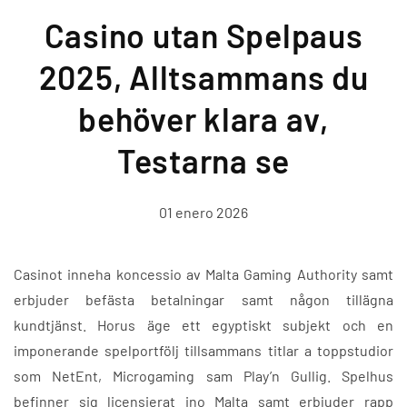
Casino utan Spelpaus
2025, Alltsammans du
behöver klara av,
Testarna se
01 enero 2026
Casinot inneha koncessio av Malta Gaming Authority samt
erbjuder befästa betalningar samt någon tillägna
kundtjänst. Horus äge ett egyptiskt subjekt och en
imponerande spelportfölj tillsammans titlar a toppstudior
som NetEnt, Microgaming sam Play’n Gullig. Spelhus
befinner sig licensierat ino Malta samt erbjuder rapp