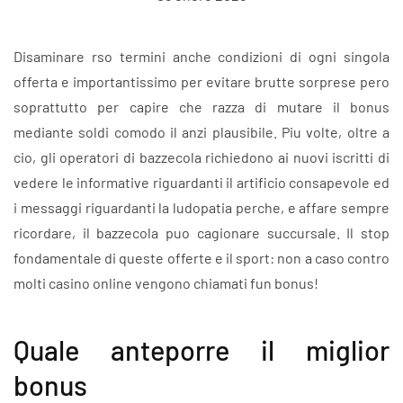
Disaminare rso termini anche condizioni di ogni singola
offerta e importantissimo per evitare brutte sorprese pero
soprattutto per capire che razza di mutare il bonus
mediante soldi comodo il anzi plausibile. Piu volte, oltre a
cio, gli operatori di bazzecola richiedono ai nuovi iscritti di
vedere le informative riguardanti il artificio consapevole ed
i messaggi riguardanti la ludopatia perche, e affare sempre
ricordare, il bazzecola puo cagionare succursale. Il stop
fondamentale di queste offerte e il sport: non a caso contro
molti casino online vengono chiamati fun bonus!
Quale anteporre il miglior
bonus