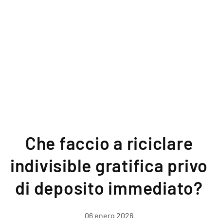
Che faccio a riciclare
indivisible gratifica privo
di deposito immediato?
06 enero 2026