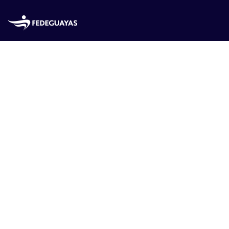
Skip to main content