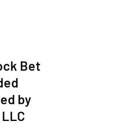
ock Bet
ded
red by
, LLC