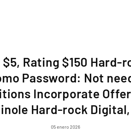
 $5, Rating $150 Hard-r
omo Password: Not nee
tions Incorporate Offe
nole Hard-rock Digital
05 enero 2026