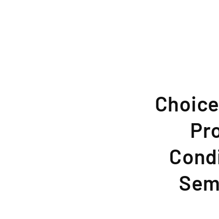
Choice
Pr
Condi
Semi