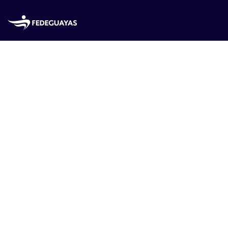
Skip to main content