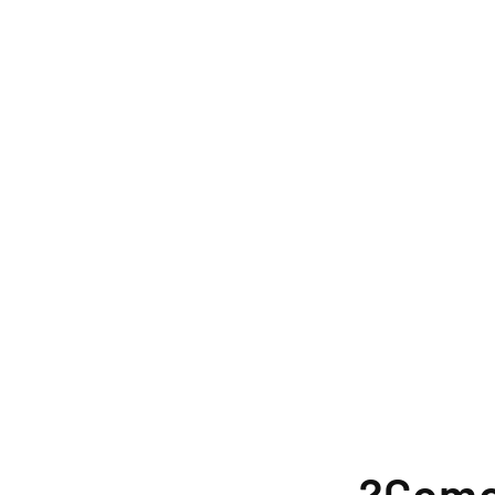
?Como 