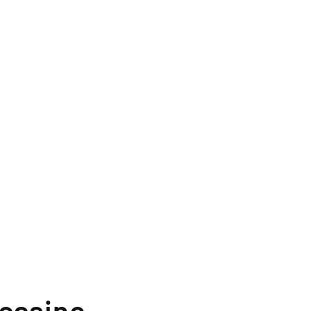
 casino