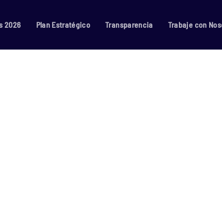
s 2026
Plan Estratégico
Transparencia
Trabaje con Nos