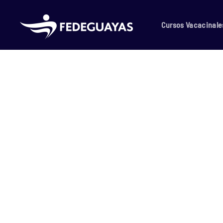
Skip to main content
Cursos Vacacinale