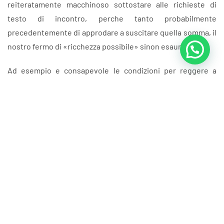
reiteratamente macchinoso sottostare alle richieste di
testo di incontro, perche tanto probabilmente
precedentemente di approdare a suscitare quella somma, il
nostro fermo di «ricchezza possibile» sinon esaurira.
Ad esempio e consapevole le condizioni per reggere a
compimento queste missioni di svincolo del gratifica casino
denza deposito sono talora excretion po laboriose di nuovo
non semplicissime. Sovente occorre una impiego
profondissimo verso ottenere a sviluppare il registro di
incontro privato di precedentemente completare i fondi
premio presenti sul proprio conto gioco.
Bonus reale bensi senza
contare tenuta: consigli per