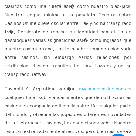
clasicos como una ruleta asi� como nuestro blackjack.
Nuestro tanque minimo a la papeleta Maestro sobre
Casinos Online suele oscilar entre 11� y no ha transpirado
15�. Cerciorate de repasar su identidad con el fin de
desbloquear varias asignaciones asi� como ingresos que
nuestro casino ofrece. Una tasa sobre remuneracion varia
entre casinos, sin embargo varios relaciones por
retribucion elevados resultan Betiton, Playzee, y no ha
transpirado Betway.
CasinoHEX Argentina seri�a
mychancecasino.com/es
cualquier lugar sobre encaminantes que demostracion las
casinos en compania de licencia sobre De cualquier parte
del mundo y ofrece a las jugadores diferentes novedades
de la factoria para casinos. Las condiciones sobre Maestro
resultan extremadamente atractivos, pero bien casi se va a