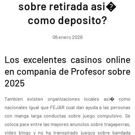
sobre retirada asi�
como deposito?
06 enero 2026
Los excelentes casinos online
en compania de Profesor sobre
2025
Tambien existen organizaciones locales asi� como
nacionales igual que FEJAR cual dan ayuda a las personas
con manga larga conductas sobre juego compulsivo. Se
coloca para entre las mayores anuncios sobre tragaperras,
video bingo y no ha transpirado juegos sobre bandada