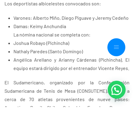
Los deportistas albicelestes convocados son:
Varones: Alberto Miño, Diego Piguave y Jeremy Cedeño
Damas: Keimy Anchundia
La nómina nacional se completa con:
Joshua Robayo (Pichincha)
Nathaly Paredes (Santo Domingo)
Angélica Arellano y Arianny Cárdenas (Pichincha). El
equipo estará dirigido por el entrenador Vicente Reyes.
El Sudamericano, organizado por la Confederación
Sudamericana de Tenis de Mesa (CONSUTEME), reunirá a
cerca de 70 atletas provenientes de nueve países:
Argentina, Brasil, Chile, Colombia, Ecuador, Paraguay,
Uruguay, Venezuela y Perú.