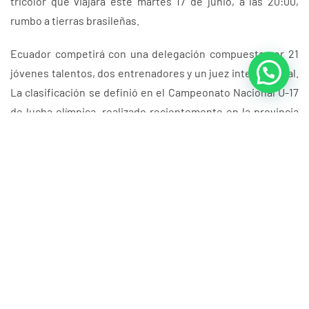
tricolor que viajará este martes 17 de junio, a las 20:00,
rumbo a tierras brasileñas.
Ecuador competirá con una delegación compuesta por 21
jóvenes talentos, dos entrenadores y un juez internacional.
La clasificación se definió en el Campeonato Nacional U-17
de lucha olímpica, realizado recientemente en la provincia
del Guayas.
El certamen en Brasil reunirá a las mejores promesas del
continente en los estilos libre y greco-romano, con miras al
desarrollo de futuras competencias internacionales.
Cabe destacar que Panamá será sede en 2026 de los
Juegos Suramericanos de la Juventud y del próximo
Campeonato Panamericano U-17 de Lucha, consolidando el
crecimiento de esta disciplina en la región.