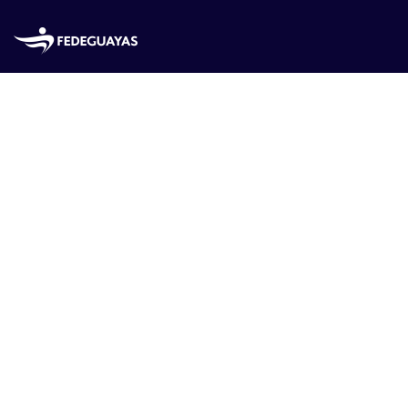
Skip to main content