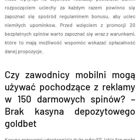
rozpoczęciem uciechy za każdym razem powinno się
zapoznać się spośród regulaminem bonusu, aby uciec
niemiłych upominkow. Przed wzięciem z promocji 20
bezpłatnych spinów warto zapoznać się wraz z warunkami,
które to mają możliwość wspomóc wskazać opłacalność
danej propozycje.
Czy zawodnicy mobilni mogą
używać pochodzące z reklamy
w 150 darmowych spinów? –
Brak kasyna depozytowego
goldbet
Kasyna zazwyczaj udostępniają duże cyfry FS, jakie fan może