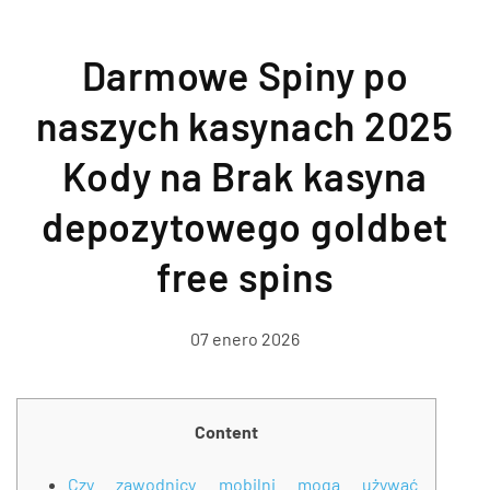
Darmowe Spiny po
naszych kasynach 2025
Kody na Brak kasyna
depozytowego goldbet
free spins
07 enero 2026
Content
Czy zawodnicy mobilni mogą używać