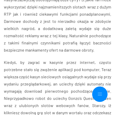
wykorzystać dzięki najznamienitszych slotach wraz z dużym
RTP jak i również ciekawymi funkcjami ponadplanowymi.
Darmowe dochody z jest to nierzadko okazja w zdobycie
wielkich nagród, a dodatkową zaletą wydaje się duże
rozmaitość reklamy wraz z tej klasy. Naturalnie pochodzące
z takimi finalnymi czynnikami potrafią łączyć baczności
bezpieczne mankamenty ofert na darmowe obroty.
Kiedyś, by zagrać w kasynie przez internet, często
potrzebne stało się zwężenie aplikacji pod komputer. Teraz
większa część kasyn sieciowych osiągalnych wydaje się przy
wydaniu przeglądarkowej, an uciechy dzięki automaty nie
wymagają download pierwotnego pochodzące z necie.
Nieprzypadkowo robot do uciechy Gonzo’s Quest to jeden
wraz z ulubionych slotów webowych fanów. Starczy, iż
klikniesz dowolną grę slot w danym wortalu oraz odczekasz