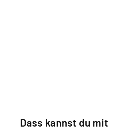
Dass kannst du mit