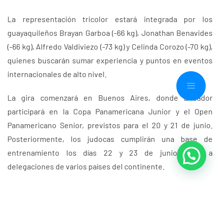
La representación tricolor estará integrada por los
guayaquileños Brayan Garboa (-66 kg), Jonathan Benavides
(-66 kg), Alfredo Valdiviezo (-73 kg) y Celinda Corozo (-70 kg),
quienes buscarán sumar experiencia y puntos en eventos
internacionales de alto nivel.
La gira comenzará en Buenos Aires, donde Ecuador
participará en la Copa Panamericana Junior y el Open
Panamericano Senior, previstos para el 20 y 21 de junio.
Posteriormente, los judocas cumplirán una base de
entrenamiento los días 22 y 23 de junio junto a
delegaciones de varios países del continente.
Tras su paso por Argentina, la selección nacional se
trasladará a Santiago de Chile para intervenir en el Open
Panamericano de Santiago, que se disputará el 26 y 27 de