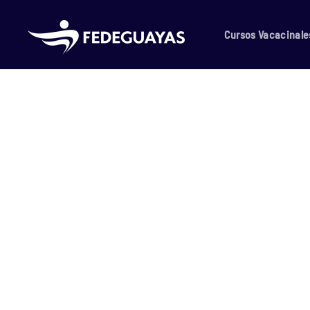
Skip to main content
Cursos Vacacinale