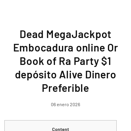
Dead MegaJackpot
Embocadura online Or
Book of Ra Party $1
depósito Alive Dinero
Preferible
06 enero 2026
Content