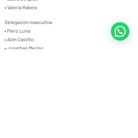
• Valeria Rabelo
Delegación masculina:
• Piero Luna
• Alim Castillo
• Jonathan Merino
• Ángel Rizzo
• Juan Delgado
• Adrián Celi
Según informó la Federación Ecuatoriana de Escalada,
presidida por José Moreano, el certamen contará con la
participación de más de 70 deportistas provenientes de
siete provincias del país.
La Federación Deportiva del Guayas augura el mayor de los
éxitos a su equipo y reafirma su compromiso con el