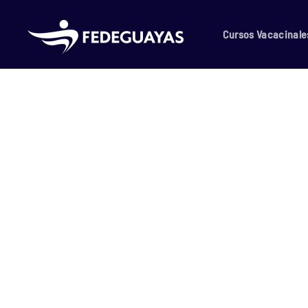
Skip to main content
Cursos Vacacinale