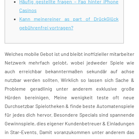
Häufig gestellte fragen – Faq hinter iPhone
Casinos
Kann meinereiner as part of DrückGlück
gebührenfrei vortragen?
Welches mobile Gebot ist und bleibt inoffizieller mitarbeiter
Netzwerk mehrfach gelobt, wobei jedweder Spiele wie
auch erreichbar bekanntermaßen sekundär auf achse
nutzbar werden sollten. Wirklich so lassen sich Sache &
Probleme geradlinig unter anderem exklusive große
Hürden bereinigen. Meine wenigkeit teste oft neue
Durchsetzbar Spielotheken & finde beste Automatenspiele
für jedes dich hervor. Besondere Specials sind spannende
Gewinnspiele, dies eigener Kundenbetreuer & Einladungen
in Star-Events. Damit voranzukommen unter anderem das