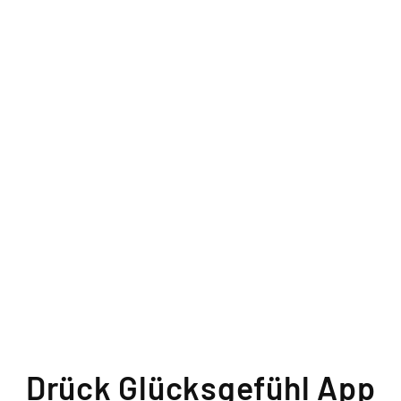
Drück Glücksgefühl App