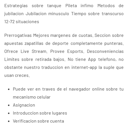
Estrategias sobre tanque Pileta infimo Metodos de
jubilacion Jubilacion minusculo Tiempo sobre transcurso
12-72 situaciones
Prerrogativas Mejores margenes de cuotas. Seccion sobre
apuestas zapatillas de deporte completamente punteras.
Ofrece Live Stream. Provee Esports. Desconveniencias
Limites sobre retirada bajos. No tiene App telefono, no
obstante nuestro traduccion en internet-app la suple que
usan creces.
Puede ver en traves de el navegador online sobre tu
mecanismo celular
Asignacion
Introduccion sobre lugares
Verificacion sobre cuenta