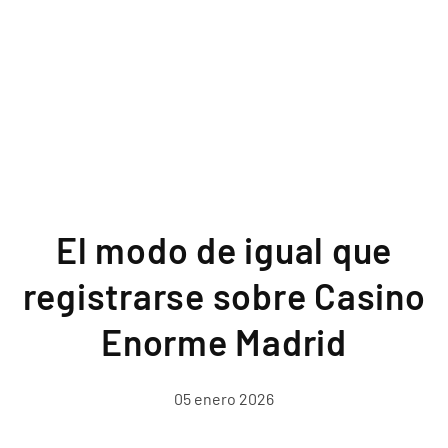
El modo de igual que
registrarse sobre Casino
Enorme Madrid
05 enero 2026